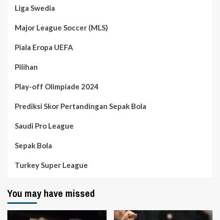
Liga Swedia
Major League Soccer (MLS)
Piala Eropa UEFA
Pilihan
Play-off Olimpiade 2024
Prediksi Skor Pertandingan Sepak Bola
Saudi Pro League
Sepak Bola
Turkey Super League
You may have missed