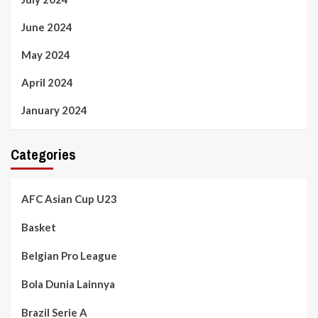
June 2024
May 2024
April 2024
January 2024
Categories
AFC Asian Cup U23
Basket
Belgian Pro League
Bola Dunia Lainnya
Brazil Serie A