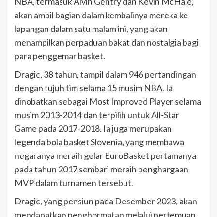
NBA, termasuk Alvin Gentry dan Kevin McHale,
akan ambil bagian dalam kembalinya mereka ke
lapangan dalam satu malam ini, yang akan
menampilkan perpaduan bakat dan nostalgia bagi
para penggemar basket.
Dragic, 38 tahun, tampil dalam 946 pertandingan
dengan tujuh tim selama 15 musim NBA. Ia
dinobatkan sebagai Most Improved Player selama
musim 2013-2014 dan terpilih untuk All-Star
Game pada 2017-2018. Ia juga merupakan
legenda bola basket Slovenia, yang membawa
negaranya meraih gelar EuroBasket pertamanya
pada tahun 2017 sembari meraih penghargaan
MVP dalam turnamen tersebut.
Dragic, yang pensiun pada Desember 2023, akan
mendapatkan penghormatan melalui pertemuan