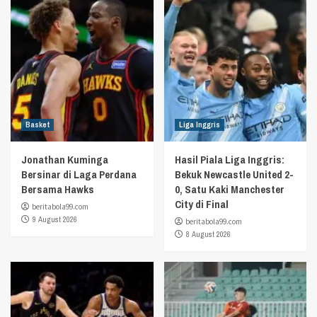
Basket
Liga Inggris
Jonathan Kuminga
Hasil Piala Liga Inggris:
Bersinar di Laga Perdana
Bekuk Newcastle United 2-
Bersama Hawks
0, Satu Kaki Manchester
City di Final
beritabola99.com
9 August 2026
beritabola99.com
8 August 2026