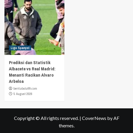
Liga Spanyol
Prediksi dan Statistik
Albacete vs Real Madrid:
Menanti Racikan Alvaro
Arbeloa
beritabola99.com
5 August 2026
Copyright © All rights reserved.
|
CoverNews
by AF
themes.