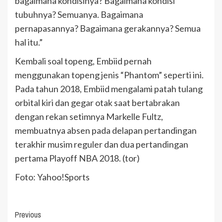
bagaimana kondisinya? Bagaimana kondisi
tubuhnya? Semuanya. Bagaimana
pernapasannya? Bagaimana gerakannya? Semua
hal itu.”
Kembali soal topeng, Embiid pernah
menggunakan topeng jenis “Phantom” seperti ini.
Pada tahun 2018, Embiid mengalami patah tulang
orbital kiri dan gegar otak saat bertabrakan
dengan rekan setimnya Markelle Fultz,
membuatnya absen pada delapan pertandingan
terakhir musim reguler dan dua pertandingan
pertama Playoff NBA 2018. (tor)
Foto: Yahoo!Sports
Continue
Previous