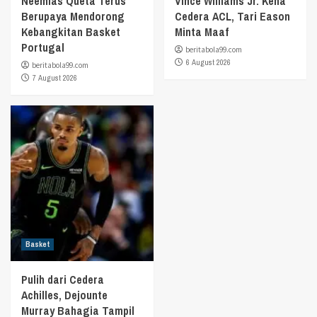
Neemias Queta Terus
Vince Williams Jr. Kena
Berupaya Mendorong
Cedera ACL, Tari Eason
Kebangkitan Basket
Minta Maaf
Portugal
beritabola99.com
6 August 2026
beritabola99.com
7 August 2026
Basket
Pulih dari Cedera
Achilles, Dejounte
Murray Bahagia Tampil