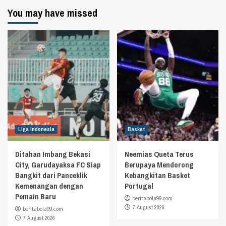
You may have missed
Liga Indonesia
Basket
Ditahan Imbang Bekasi
Neemias Queta Terus
City, Garudayaksa FC Siap
Berupaya Mendorong
Bangkit dari Panceklik
Kebangkitan Basket
Kemenangan dengan
Portugal
Pemain Baru
beritabola99.com
7 August 2026
beritabola99.com
7 August 2026