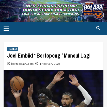
Skip
to
content
Primary
Menu
Basket
Joel Embiid “Bertopeng” Muncul Lagi
beritabola99.com
1 February 2025