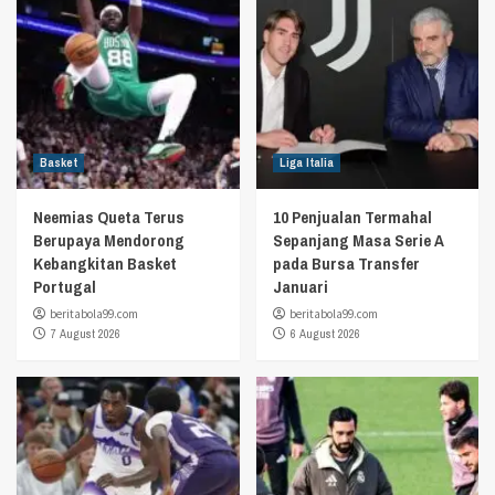
Basket
Liga Italia
Neemias Queta Terus
10 Penjualan Termahal
Berupaya Mendorong
Sepanjang Masa Serie A
Kebangkitan Basket
pada Bursa Transfer
Portugal
Januari
beritabola99.com
beritabola99.com
7 August 2026
6 August 2026