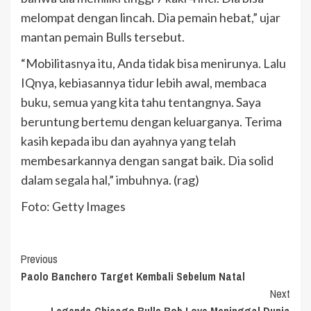
melompat dengan lincah. Dia pemain hebat,” ujar
mantan pemain Bulls tersebut.
“Mobilitasnya itu, Anda tidak bisa menirunya. Lalu
IQnya, kebiasannya tidur lebih awal, membaca
buku, semua yang kita tahu tentangnya. Saya
beruntung bertemu dengan keluarganya. Terima
kasih kepada ibu dan ayahnya yang telah
membesarkannya dengan sangat baik. Dia solid
dalam segala hal,” imbuhnya. (rag)
Foto: Getty Images
Continue
Previous
Paolo Banchero Target Kembali Sebelum Natal
Reading
Next
Legenda Chicago Bulls Bob Love Meninggal Dunia