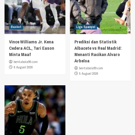
Basket
Liga Spanyol
Vince Williams Jr. Kena
Prediksi dan Statistik
Cedera ACL, Tari Eason
Albacete vs Real Madrid:
Minta Maaf
Menanti Racikan Alvaro
Arbeloa
beritabola99.com
6 August 2026
beritabola99.com
5 August 2026