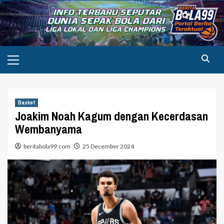
Skip
to
content
Primary
Menu
Basket
Joakim Noah Kagum dengan Kecerdasan
Wembanyama
beritabola99.com
25 December 2024