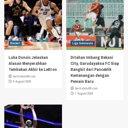
Basket
Liga Indonesia
Luka Doncic Jelaskan
Ditahan Imbang Bekasi
Alasan Menyerahkan
City, Garudayaksa FC Siap
Tembakan Akhir ke LeBron
Bangkit dari Panceklik
Kemenangan dengan
beritabola99.com
Pemain Baru
8 August 2026
beritabola99.com
7 August 2026