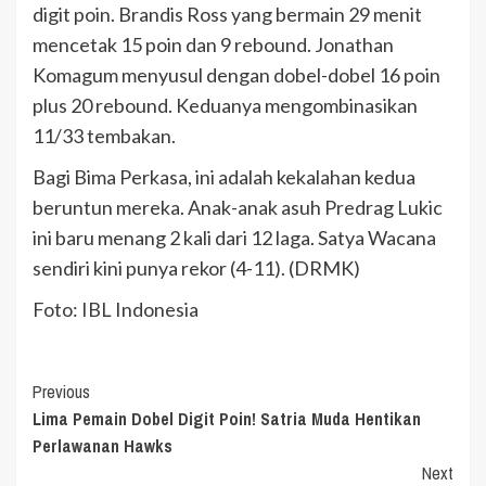
digit poin. Brandis Ross yang bermain 29 menit
mencetak 15 poin dan 9 rebound. Jonathan
Komagum menyusul dengan dobel-dobel 16 poin
plus 20 rebound. Keduanya mengombinasikan
11/33 tembakan.
Bagi Bima Perkasa, ini adalah kekalahan kedua
beruntun mereka. Anak-anak asuh Predrag Lukic
ini baru menang 2 kali dari 12 laga. Satya Wacana
sendiri kini punya rekor (4-11). (DRMK)
Foto: IBL Indonesia
Continue
Previous
Lima Pemain Dobel Digit Poin! Satria Muda Hentikan
Reading
Perlawanan Hawks
Next