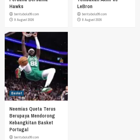
Hawks
LeBron
beritabola99.com
beritabola99.com
9 August 2026
8 August 2026
Basket
Neemias Queta Terus
Berupaya Mendorong
Kebangkitan Basket
Portugal
beritabola99.com