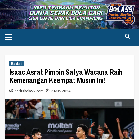
Skip
to
content
Primary
Menu
Basket
Isaac Asrat Pimpin Satya Wacana Raih
Kemenangan Keempat Musim Ini!
beritabola99.com
8 May 2024