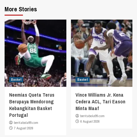
More Stories
Basket
Basket
Neemias Queta Terus
Vince Williams Jr. Kena
Berupaya Mendorong
Cedera ACL, Tari Eason
Kebangkitan Basket
Minta Maaf
Portugal
beritabola99.com
6 August 2026
beritabola99.com
7 August 2026