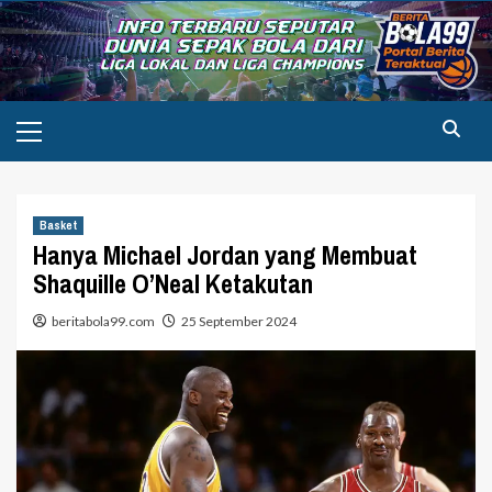
Skip
to
content
Primary
Menu
Basket
Hanya Michael Jordan yang Membuat
Shaquille O’Neal Ketakutan
beritabola99.com
25 September 2024