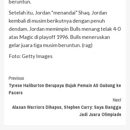
beruntun.
Setelah itu, Jordan “menandai” Shaq. Jordan
kembali di musim berikutnya dengan penuh
dendam. Jordan memimpin Bulls menang telak 4-0
atas Magic di playoff 1996. Bulls meneruskan
gelar juara tiga musim beruntun. (rag)
Foto: Getty Images
Continue
Previous
Tyrese Haliburton Berupaya Bujuk Pemain AS Gabung ke
Reading
Pacers
Next
Alasan Warriors Dihapus, Stephen Curry: Saya Bangga
Jadi Juara Olimpiade