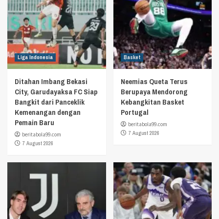
Liga Indonesia
Basket
Ditahan Imbang Bekasi
Neemias Queta Terus
City, Garudayaksa FC Siap
Berupaya Mendorong
Bangkit dari Panceklik
Kebangkitan Basket
Kemenangan dengan
Portugal
Pemain Baru
beritabola99.com
7 August 2026
beritabola99.com
7 August 2026