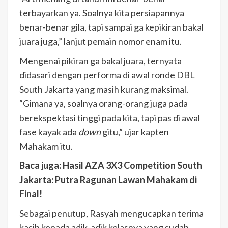
terbayarkan ya. Soalnya kita persiapannya
benar-benar gila, tapi sampai ga kepikiran bakal
juara juga,” lanjut pemain nomor enam itu.
Mengenai pikiran ga bakal juara, ternyata
didasari dengan performa di awal ronde DBL
South Jakarta yang masih kurang maksimal.
“Gimana ya, soalnya orang-orang juga pada
berekspektasi tinggi pada kita, tapi pas di awal
fase kayak ada
down
gitu,” ujar kapten
Mahakam itu.
Baca juga: Hasil AZA 3X3 Competition South
Jakarta: Putra Ragunan Lawan Mahakam di
Final!
Sebagai penutup, Rasyah mengucapkan terima
kasih kepada adik-adik kelasnya yang sudah