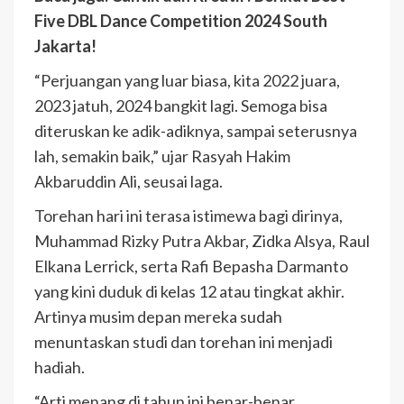
Five DBL Dance Competition 2024 South
Jakarta!
“Perjuangan yang luar biasa, kita 2022 juara,
2023 jatuh, 2024 bangkit lagi. Semoga bisa
diteruskan ke adik-adiknya, sampai seterusnya
lah, semakin baik,” ujar Rasyah Hakim
Akbaruddin Ali, seusai laga.
Torehan hari ini terasa istimewa bagi dirinya,
Muhammad Rizky Putra Akbar, Zidka Alsya, Raul
Elkana Lerrick, serta Rafi Bepasha Darmanto
yang kini duduk di kelas 12 atau tingkat akhir.
Artinya musim depan mereka sudah
menuntaskan studi dan torehan ini menjadi
hadiah.
“Arti menang di tahun ini benar-benar