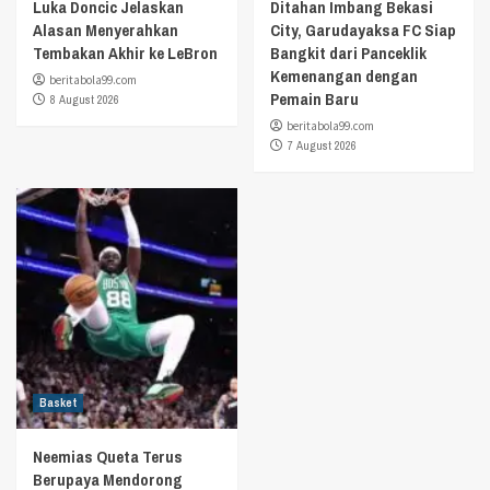
Luka Doncic Jelaskan
Ditahan Imbang Bekasi
Alasan Menyerahkan
City, Garudayaksa FC Siap
Tembakan Akhir ke LeBron
Bangkit dari Panceklik
Kemenangan dengan
beritabola99.com
Pemain Baru
8 August 2026
beritabola99.com
7 August 2026
Basket
Neemias Queta Terus
Berupaya Mendorong