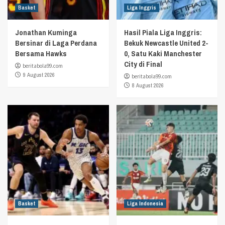
Basket
Liga Inggris
Jonathan Kuminga
Hasil Piala Liga Inggris:
Bersinar di Laga Perdana
Bekuk Newcastle United 2-
Bersama Hawks
0, Satu Kaki Manchester
City di Final
beritabola99.com
9 August 2026
beritabola99.com
8 August 2026
Basket
Liga Indonesia