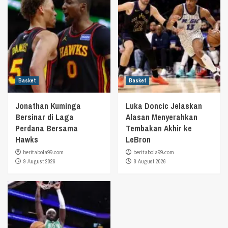
Basket
Basket
Jonathan Kuminga
Luka Doncic Jelaskan
Bersinar di Laga
Alasan Menyerahkan
Perdana Bersama
Tembakan Akhir ke
Hawks
LeBron
beritabola99.com
beritabola99.com
9 August 2026
8 August 2026