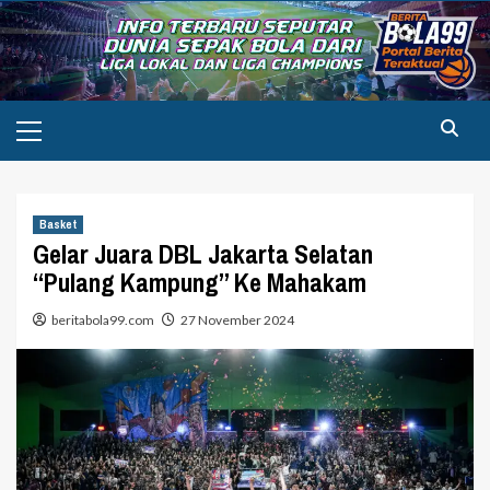
Skip
to
content
Primary
Menu
Basket
Gelar Juara DBL Jakarta Selatan
“Pulang Kampung” Ke Mahakam
beritabola99.com
27 November 2024