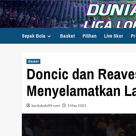
Skip
to
content
Sepak Bola
Basket
Pilihan
Live Skor
Pr
Basket
Doncic dan Reave
Menyelamatkan La
beritabola99.com
3 May 2025