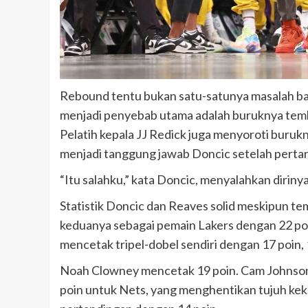
Rebound tentu bukan satu-satunya masalah bag
menjadi penyebab utama adalah buruknya tembak
Pelatih kepala JJ Redick juga menyoroti buruk
menjadi tanggung jawab Doncic setelah perta
“Itu salahku,” kata Doncic, menyalahkan dirinya
Statistik Doncic dan Reaves solid meskipun t
keduanya sebagai pemain Lakers dengan 22 poi
mencetak tripel-dobel sendiri dengan 17 poin, 
Noah Clowney mencetak 19 poin. Cam Johnso
poin untuk Nets, yang menghentikan tujuh ke