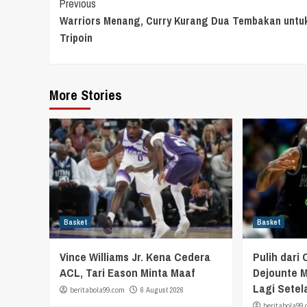
Continue
Previous
Warriors Menang, Curry Kurang Dua Tembakan untuk
Reading
Tripoin
More Stories
Basket
Basket
Vince Williams Jr. Kena Cedera
Pulih dari 
ACL, Tari Eason Minta Maaf
Dejounte M
Lagi Setel
beritabola99.com
6 August 2026
beritabola99