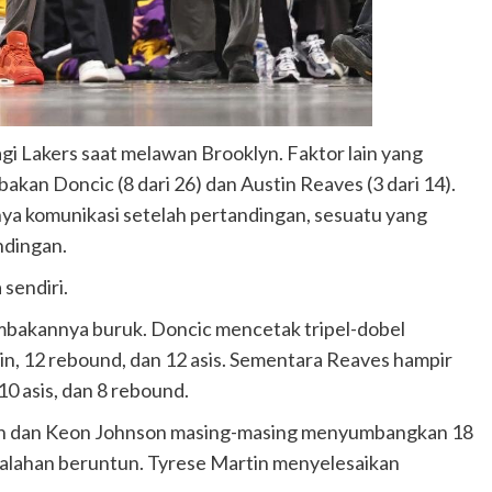
i Lakers saat melawan Brooklyn. Faktor lain yang
an Doncic (8 dari 26) dan Austin Reaves (3 dari 14).
nya komunikasi setelah pertandingan, sesuatu yang
ndingan.
 sendiri.
embakannya buruk. Doncic mencetak tripel-dobel
n, 12 rebound, dan 12 asis. Sementara Reaves hampir
10 asis, dan 8 rebound.
n dan Keon Johnson masing-masing menyumbangkan 18
kalahan beruntun. Tyrese Martin menyelesaikan