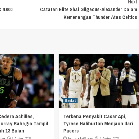
Next
 4.000
Catatan Elite Shai Gilgeous-Alexander Dalam
Kemenangan Thunder Atas Celtics
Basket
Cedera Achilles,
Terkena Penyakit Cacar Api,
urray Bahagia Tampil
Tyrese Haliburton Menjauh dari
ah 13 Bulan
Pacers
.com
5 August 2026
beritabola99.com
4 August 2026