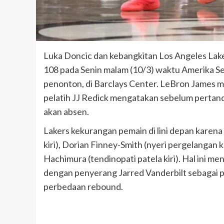
Luka Doncic dan kebangkitan Los Angeles Lake
108 pada Senin malam (10/3) waktu Amerika Se
penonton, di Barclays Center. LeBron James m
pelatih JJ Redick mengatakan sebelum pertan
akan absen.
Lakers kekurangan pemain di lini depan karen
kiri), Dorian Finney-Smith (nyeri pergelangan k
Hachimura (tendinopati patela kiri). Hal ini m
dengan penyerang Jarred Vanderbilt sebagai pe
perbedaan rebound.