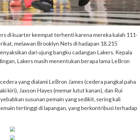
rs di kuarter keempat terhenti karena mereka kalah 111-
rikat, melawan Brooklyn Nets di hadapan 18.215
enyaksikan dari ujung bangku cadangan Lakers. Kepala
dingan, Lakers masih menentukan berapa lama LeBron
a cedera yang dialami LeBron James (cedera pangkal paha
aki kiri), Jaxson Hayes (memar lutut kanan), dan Rui
enyebabkan susunan pemain yang sedikit, sering kali
main tertinggi di lapangan, yang berkontribusi terhadap