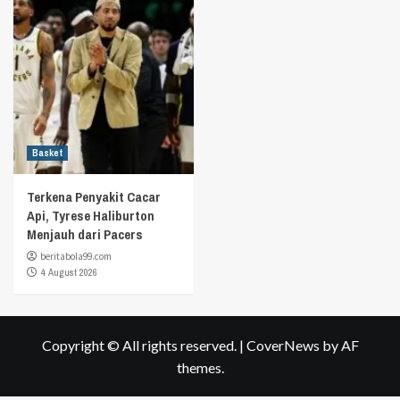
Basket
Terkena Penyakit Cacar
Api, Tyrese Haliburton
Menjauh dari Pacers
beritabola99.com
4 August 2026
Copyright © All rights reserved.
|
CoverNews
by AF
themes.