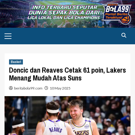
Skip
to
content
Primary
Menu
Basket
Doncic dan Reaves Cetak 61 poin, Lakers
Menang Mudah Atas Suns
beritabola99.com
10 May 2025