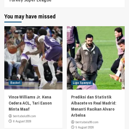
You may have missed
Basket
Liga Spanyol
Vince Williams Jr. Kena
Prediksi dan Statistik
Cedera ACL, Tari Eason
Albacete vs Real Madrid:
Minta Maaf
Menanti Racikan Alvaro
Arbeloa
beritabola99.com
6 August 2026
beritabola99.com
5 August 2026