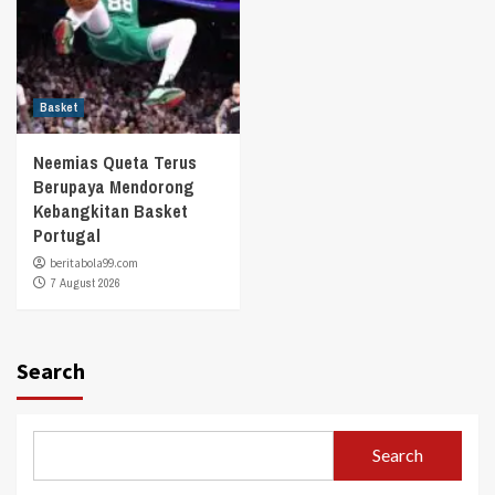
Basket
Neemias Queta Terus
Berupaya Mendorong
Kebangkitan Basket
Portugal
beritabola99.com
7 August 2026
Search
Search