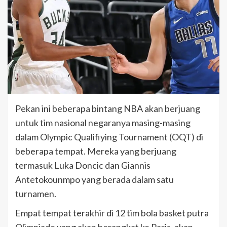
Pekan ini beberapa bintang NBA akan berjuang
untuk tim nasional negaranya masing-masing
dalam Olympic Qualifiying Tournament (OQT) di
beberapa tempat. Mereka yang berjuang
termasuk Luka Doncic dan Giannis
Antetokounmpo yang berada dalam satu
turnamen.
Empat tempat terakhir di 12 tim bola basket putra
Olimpiade yang akan berangkat ke Paris, akan