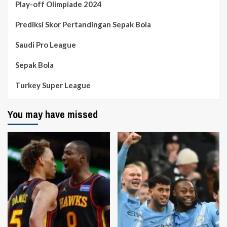
Play-off Olimpiade 2024
Prediksi Skor Pertandingan Sepak Bola
Saudi Pro League
Sepak Bola
Turkey Super League
You may have missed