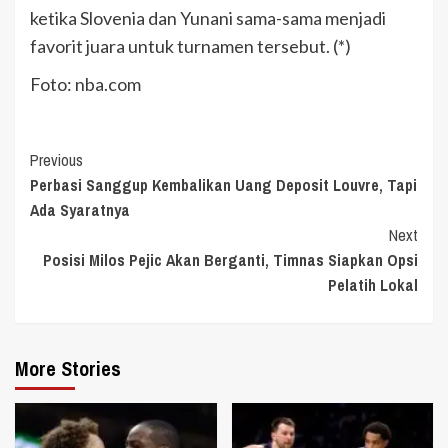
ketika Slovenia dan Yunani sama-sama menjadi
favorit juara untuk turnamen tersebut. (*)
Foto: nba.com
Continue
Previous
Perbasi Sanggup Kembalikan Uang Deposit Louvre, Tapi
Reading
Ada Syaratnya
Next
Posisi Milos Pejic Akan Berganti, Timnas Siapkan Opsi
Pelatih Lokal
More Stories