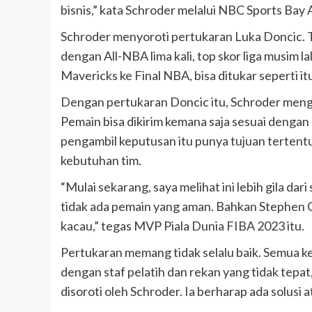
bisnis,” kata Schroder melalui NBC Sports Bay 
Schroder menyoroti pertukaran Luka Doncic. 
dengan All-NBA lima kali, top skor liga musim
Mavericks ke Final NBA, bisa ditukar seperti it
Dengan pertukaran Doncic itu, Schroder mengg
Pemain bisa dikirim kemana saja sesuai denga
pengambil keputusan itu punya tujuan tertentu
kebutuhan tim.
“Mulai sekarang, saya melihat ini lebih gila d
tidak ada pemain yang aman. Bahkan Stephen Cur
kacau,” tegas MVP Piala Dunia FIBA 2023 itu.
Pertukaran memang tidak selalu baik. Semua ke
dengan staf pelatih dan rekan yang tidak tepat
disoroti oleh Schroder. Ia berharap ada solusi a