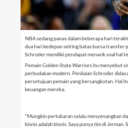
NBA sedang panas dalam beberapa hari terakhi
dua hari kedepan seiring batas bursa transfer
Schroder memiliki pendapat menarik soal hal t
Pemain Golden State Warriors itu menyebut sis
perbudakan modern. Penilaian Schroder didasar
persetujuan pemain yang bersangkutan. Hal i
keuangan mereka.
“Mungkin pertukaran selalu menyenangkan dari
bisnis adalah bisnis. Saya punya tim di Jerman.