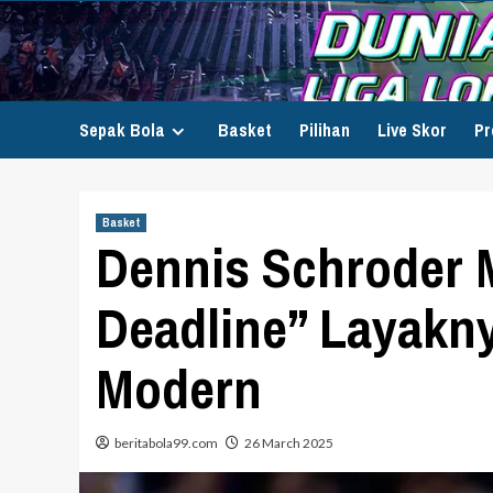
Skip
to
content
Sepak Bola
Basket
Pilihan
Live Skor
Pr
Basket
Dennis Schroder M
Deadline” Layakn
Modern
beritabola99.com
26 March 2025