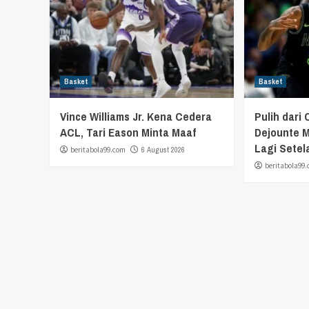
Basket
Basket
Vince Williams Jr. Kena Cedera
Pulih dari 
ACL, Tari Eason Minta Maaf
Dejounte M
Lagi Setel
beritabola99.com
6 August 2026
beritabola99