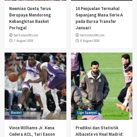
Neemias Queta Terus
10 Penjualan Termahal
Berupaya Mendorong
Sepanjang Masa Serie A
Kebangkitan Basket
pada Bursa Transfer
Portugal
Januari
beritabola99.com
beritabola99.com
7 August 2026
6 August 2026
Basket
Liga Spanyol
Vince Williams Jr. Kena
Prediksi dan Statistik
Cedera ACL, Tari Eason
Albacete vs Real Madrid: