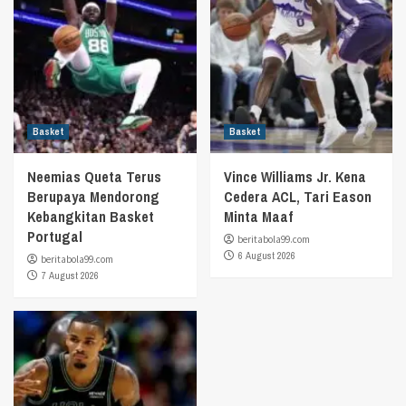
Basket
Basket
Neemias Queta Terus
Vince Williams Jr. Kena
Berupaya Mendorong
Cedera ACL, Tari Eason
Kebangkitan Basket
Minta Maaf
Portugal
beritabola99.com
6 August 2026
beritabola99.com
7 August 2026