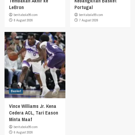
Tembakan Akhir ke
Kebangkitan Basket
LeBron
Portugal
beritabola99.com
beritabola99.com
8 August 2026
7 August 2026
Basket
Vince Williams Jr. Kena
Cedera ACL, Tari Eason
Minta Maaf
beritabola99.com
6 August 2026