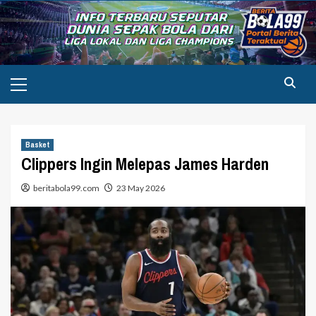
Skip
to
content
Primary
Menu
Basket
Clippers Ingin Melepas James Harden
beritabola99.com
23 May 2026