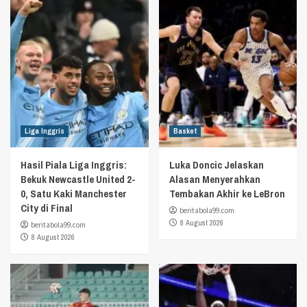
Liga Inggris
Basket
Hasil Piala Liga Inggris:
Luka Doncic Jelaskan
Bekuk Newcastle United 2-
Alasan Menyerahkan
0, Satu Kaki Manchester
Tembakan Akhir ke LeBron
City di Final
beritabola99.com
8 August 2026
beritabola99.com
8 August 2026