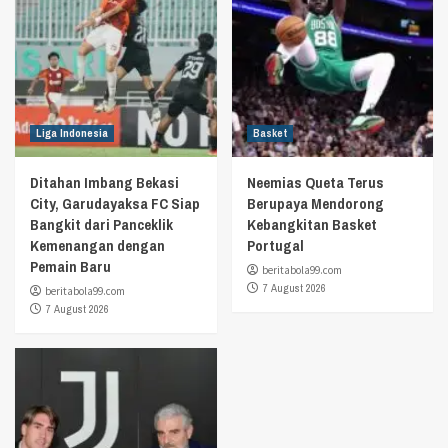
Liga Indonesia
Basket
Ditahan Imbang Bekasi
Neemias Queta Terus
City, Garudayaksa FC Siap
Berupaya Mendorong
Bangkit dari Panceklik
Kebangkitan Basket
Kemenangan dengan
Portugal
Pemain Baru
beritabola99.com
7 August 2026
beritabola99.com
7 August 2026