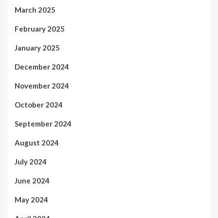
March 2025
February 2025
January 2025
December 2024
November 2024
October 2024
September 2024
August 2024
July 2024
June 2024
May 2024