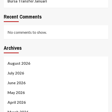
Bursa Transfer Januari
Recent Comments
No comments to show.
Archives
August 2026
July 2026
June 2026
May 2026
April 2026