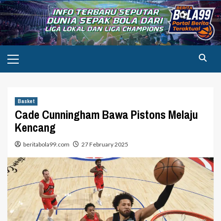
Skip
to
content
Primary
Menu
Basket
Cade Cunningham Bawa Pistons Melaju
Kencang
beritabola99.com
27 February 2025