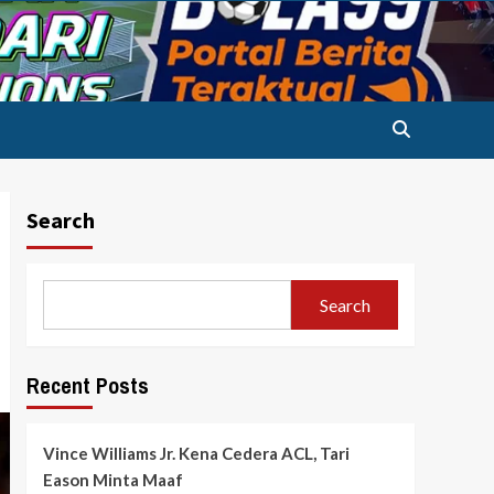
Search
Search
Recent Posts
Vince Williams Jr. Kena Cedera ACL, Tari
Eason Minta Maaf