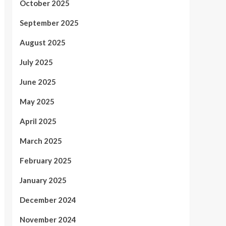
October 2025
September 2025
August 2025
July 2025
June 2025
May 2025
April 2025
March 2025
February 2025
January 2025
December 2024
November 2024