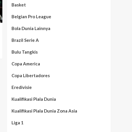
Basket
Belgian Pro League
Bola Dunia Lainnya
Brazil Serie A
Bulu Tangkis
Copa America
Copa Libertadores
Eredivisie
Kualifikasi Piala Dunia
Kualifikasi Piala Dunia Zona Asia
Liga 1