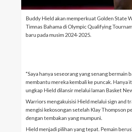
Buddy Hield akan memperkuat Golden State W
Timnas Bahama di Olympic Qualifying Tournam
baru pada musim 2024-2025.
“Saya hanya seseorang yang senang bermain bas
membantu mereka kembali ke puncak. Hanya itu 
ungkap Hield dilansir melalui laman Basket Ne
Warriors mengakuisisi Hield melalui sign and tr
mengisi kekosongan setelah Klay Thompson pe
dengan tembakan yang mumpuni.
Hield menjadi pilihan yang tepat. Pemain berusi