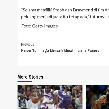
“Selama memiliki Steph dan Draymond di tim And
peluang menjadi juara itu tetap ada,” tuturnya. 
Foto: Getty Images
Continue
Previous
Keisei Tominaga Menarik Minat Indiana Pacers
Reading
More Stories