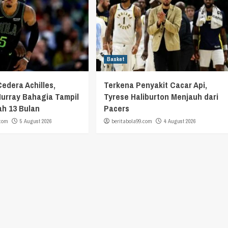
Basket
Cedera Achilles,
Terkena Penyakit Cacar Api,
urray Bahagia Tampil
Tyrese Haliburton Menjauh dari
ah 13 Bulan
Pacers
.com
5 August 2026
beritabola99.com
4 August 2026