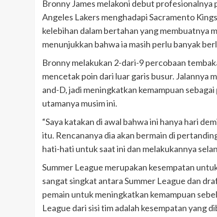
Bronny James melakoni debut profesionalnya pa
Angeles Lakers menghadapi Sacramento Kings d
kelebihan dalam bertahan yang membuatnya me
menunjukkan bahwa ia masih perlu banyak berl
Bronny melakukan 2-dari-9 percobaan tembakan
mencetak poin dari luar garis busur. Jalannya 
and-D, jadi meningkatkan kemampuan sebagai p
utamanya musim ini.
“Saya katakan di awal bahwa ini hanya hari demi
itu. Rencananya dia akan bermain di pertandin
hati-hati untuk saat ini dan melakukannya sela
Summer League merupakan kesempatan untuk
sangat singkat antara Summer League dan draft
pemain untuk meningkatkan kemampuan sebelu
League dari sisi tim adalah kesempatan yang