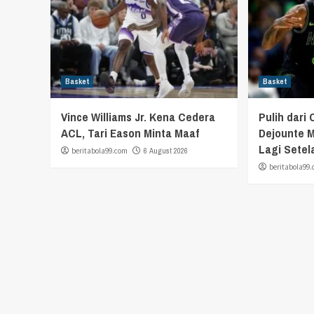
Basket
Basket
Vince Williams Jr. Kena Cedera
Pulih dari 
ACL, Tari Eason Minta Maaf
Dejounte M
Lagi Setel
beritabola99.com
6 August 2026
beritabola99