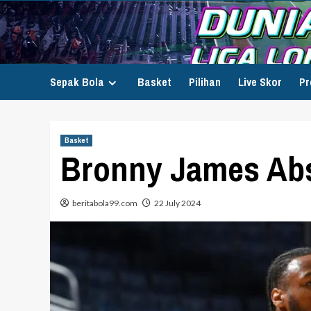
Skip
to
content
Sepak Bola
Basket
Pilihan
Live Skor
Pr
Basket
Bronny James Ab
beritabola99.com
22 July 2024