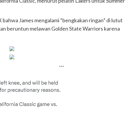
lifornia Classic, menurut pelatih Lakers untuk Summer
X bahwa James mengalami “bengkakan ringan” di lutut
dingan beruntun melawan Golden State Warriors karena