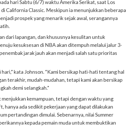
da hari Sabtu (6/7) waktu Amerika Serikat, saat Los
i California Classic. Meskipun ia menunjukkan beberapa
njadi prospek yang menarik sejak awal, serangannya
atih.
 dari lapangan, dan khususnya kesulitan untuk
menuju kesuksesan di NBA akan ditempuh melalui jalur 3-
enembak jarak jauh akan menjadi salah satu prioritas
 hari,” kata Johnson. “Kami bersikap hati-hati tentang hal
gan terakhir, mudah-mudahan, tetapi kami akan bersikap
ngkah demi selangkah.”
 menjukkan kemampuan, tetapi dengan waktu yang
, hanya ada sedikit pekerjaan yang dapat dilakukan
m pertandingan dimulai. Sebenarnya, nilai Summer
 diberikannya kepada pemain muda untuk membuktikan