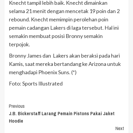
Knecht tampil lebih baik. Knecht dimainkan
selama 21 menit dengan mencetak 19 poin dan 2
rebound. Knecht memimpin perolehan poin
pemain cadangan Lakers di laga tersebut. Hal ini
semakin membuat posisi Bronny semakin
terpojok.
Bronny James dan Lakers akan beraksi pada hari
Kamis, saat mereka bertandang ke Arizona untuk
menghadapi Phoenix Suns. (*)
Foto: Sports Illustrated
Continue
Previous
J.B. Bickerstaff Larang Pemain Pistons Pakai Jaket
Reading
Hoodie
Next