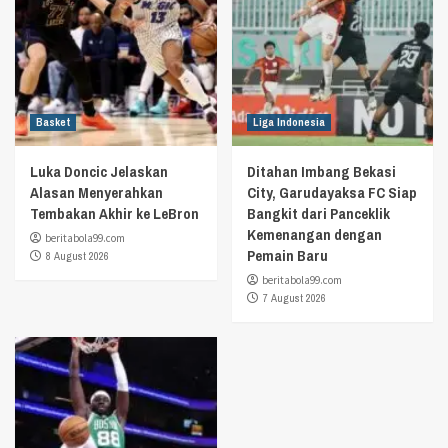
Basket
Liga Indonesia
Luka Doncic Jelaskan
Ditahan Imbang Bekasi
Alasan Menyerahkan
City, Garudayaksa FC Siap
Tembakan Akhir ke LeBron
Bangkit dari Panceklik
Kemenangan dengan
beritabola99.com
Pemain Baru
8 August 2026
beritabola99.com
7 August 2026