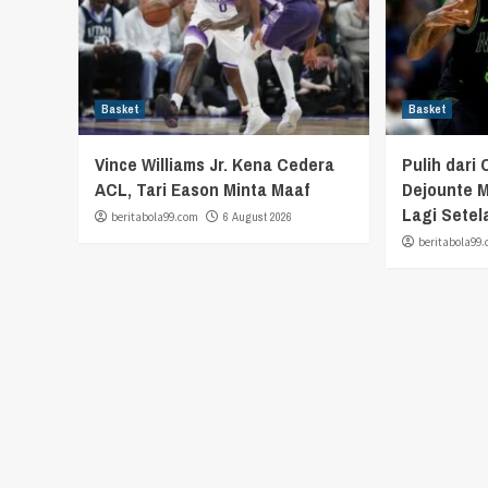
Basket
Basket
Vince Williams Jr. Kena Cedera
Pulih dari 
ACL, Tari Eason Minta Maaf
Dejounte M
Lagi Setel
beritabola99.com
6 August 2026
beritabola99