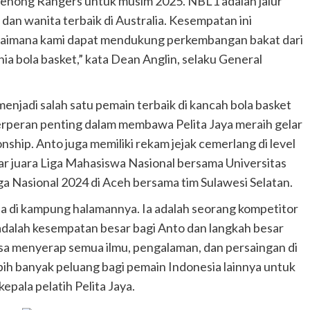
nong Rangers untuk musim 2025. NBL1 adalah jalur
an wanita terbaik di Australia. Kesempatan ini
gaimana kami dapat mendukung perkembangan bakat dari
a bola basket,” kata Dean Anglin, selaku General
menjadi salah satu pemain terbaik di kancah bola basket
berperan penting dalam membawa Pelita Jaya meraih gelar
ship. Anto juga memiliki rekam jejak cemerlang di level
r juara Liga Mahasiswa Nasional bersama Universitas
ga Nasional 2024 di Aceh bersama tim Sulawesi Selatan.
ja di kampung halamannya. Ia adalah seorang kompetitor
i adalah kesempatan besar bagi Anto dan langkah besar
bisa menyerap semua ilmu, pengalaman, dan persaingan di
bih banyak peluang bagi pemain Indonesia lainnya untuk
 kepala pelatih Pelita Jaya.