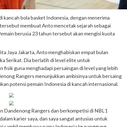
i kancah bola basket Indonesia, dengan menerima
 tersebut membuat Anto mencetak sejarah sebagai
Pemain berusia 23 tahun tersebut akan mengisi kuota
ta Jaya Jakarta, Anto menghabiskan empat bulan
a Serikat. Dia berlatih di level elite untuk
sik guna menghadapi persaingan di level yang lebih
enong Rangers menunjukkan ambisinya untuk bersaing
ikan potensi pemain Indonesia di kancah internasional.
an Dandenong Rangers dan berkompetisi di NBL1
r dalam karier saya, dan saya sangat antusias untuk
 ini sambil membawa nama Indonesia ke panggung