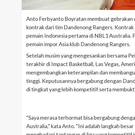
Anto Ferbyanto Boyratan membuat gebrakan d
kontrak dari tim Dandenong Rangers. Kontrak
pemain Indonesia pertama di NBL1 Australia. 
pemain impor Asia klub Dandenong Rangers.
Setelah musim yang mengesankan bersama Peli
terakhir di Impact Basketball, Las Vegas, Amerik
mengembangkan keterampilan dan membangun fi
tinggi. Keputusannya bergabung dengan Dand
di tingkat yang lebih kompetitif serta membukt
“Saya merasa terhormat bisa bergabung deng
Australia,” kata Anto. “Ini adalah langkah besa
menghadapi tantangan di liga yang kompetitif