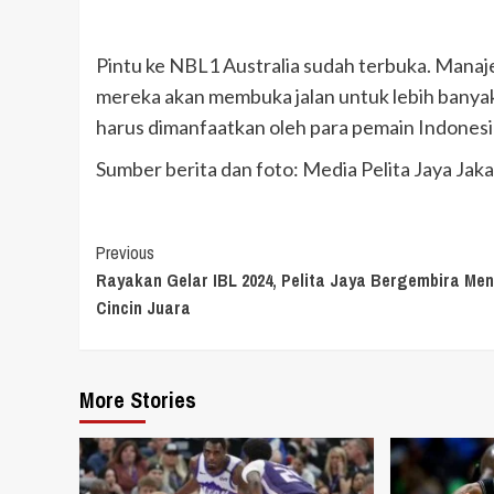
Pintu ke NBL1 Australia sudah terbuka. Ma
mereka akan membuka jalan untuk lebih banyak
harus dimanfaatkan oleh para pemain Indonesia 
Sumber berita dan foto: Media Pelita Jaya Jaka
Continue
Previous
Rayakan Gelar IBL 2024, Pelita Jaya Bergembira Me
Reading
Cincin Juara
More Stories