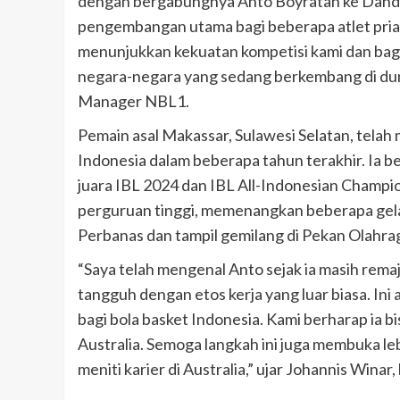
dengan bergabungnya Anto Boyratan ke Dande
pengembangan utama bagi beberapa atlet pria d
menunjukkan kekuatan kompetisi kami dan ba
negara-negara yang sedang berkembang di duni
Manager NBL1.
Pemain asal Makassar, Sulawesi Selatan, telah 
Indonesia dalam beberapa tahun terakhir. Ia 
juara IBL 2024 dan IBL All-Indonesian Champion
perguruan tinggi, memenangkan beberapa gela
Perbanas dan tampil gemilang di Pekan Olahra
“Saya telah mengenal Anto sejak ia masih rema
tangguh dengan etos kerja yang luar biasa. In
bagi bola basket Indonesia. Kami berharap ia 
Australia. Semoga langkah ini juga membuka le
meniti karier di Australia,” ujar Johannis Winar,