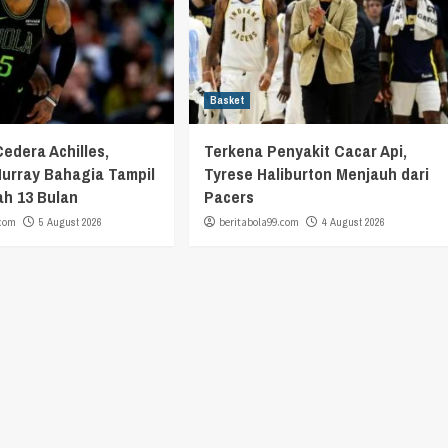
Basket
Cedera Achilles,
Terkena Penyakit Cacar Api,
urray Bahagia Tampil
Tyrese Haliburton Menjauh dari
ah 13 Bulan
Pacers
.com
5 August 2026
beritabola99.com
4 August 2026