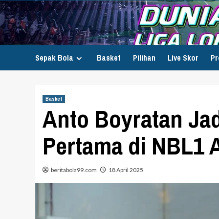
Skip
to
content
Sepak Bola
Basket
Pilihan
Live Skor
Pr
Basket
Anto Boyratan Ja
Pertama di NBL1 A
beritabola99.com
18 April 2025