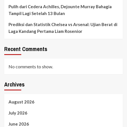
Pulih dari Cedera Achilles, Dejounte Murray Bahagia
Tampil Lagi Setelah 13 Bulan
Prediksi dan Statistik Chelsea vs Arsenal: Ujian Berat di
Laga Kandang Pertama Liam Rosenior
Recent Comments
No comments to show.
Archives
August 2026
July 2026
June 2026