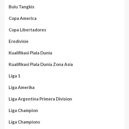
Bulu Tangkis
Copa America
Copa Libertadores
Eredivisie
Kualifikasi Piala Dunia
Kualifikasi Piala Dunia Zona Asia
Liga 1
Liga Amerika
Liga Argentina Primera Division
Liga Champion
Liga Champions