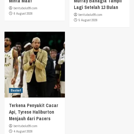
Minta Maaf
Murray Bahagia Tampil
Lagi Setelah 13 Bulan
beritabola99.com
6 August 2026
beritabola99.com
5 August 2026
Basket
Terkena Penyakit Cacar
Api, Tyrese Haliburton
Menjauh dari Pacers
beritabola99.com
4 August 2026