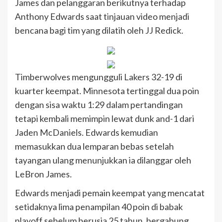
James dan pelanggaran berikutnya terhadap
Anthony Edwards saat tinjauan video menjadi
bencana bagi tim yang dilatih oleh JJ Redick.
Timberwolves mengungguli Lakers 32-19 di
kuarter keempat. Minnesota tertinggal dua poin
dengan sisa waktu 1:29 dalam pertandingan
tetapi kembali memimpin lewat dunk and-1 dari
Jaden McDaniels. Edwards kemudian
memasukkan dua lemparan bebas setelah
tayangan ulang menunjukkan ia dilanggar oleh
LeBron James.
Edwards menjadi pemain keempat yang mencatat
setidaknya lima penampilan 40 poin di babak
playoff sebelum berusia 25 tahun, bergabung