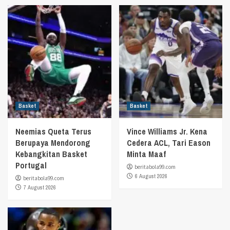
Basket
Basket
Neemias Queta Terus
Vince Williams Jr. Kena
Berupaya Mendorong
Cedera ACL, Tari Eason
Kebangkitan Basket
Minta Maaf
Portugal
beritabola99.com
6 August 2026
beritabola99.com
7 August 2026