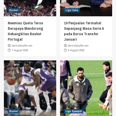
Basket
Liga Italia
Neemias Queta Terus
10 Penjualan Termahal
Berupaya Mendorong
Sepanjang Masa Serie A
Kebangkitan Basket
pada Bursa Transfer
Portugal
Januari
beritabola99.com
beritabola99.com
7 August 2026
6 August 2026
Basket
Liga Spanyol