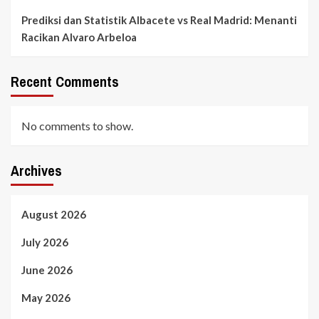
Prediksi dan Statistik Albacete vs Real Madrid: Menanti
Racikan Alvaro Arbeloa
Recent Comments
No comments to show.
Archives
August 2026
July 2026
June 2026
May 2026