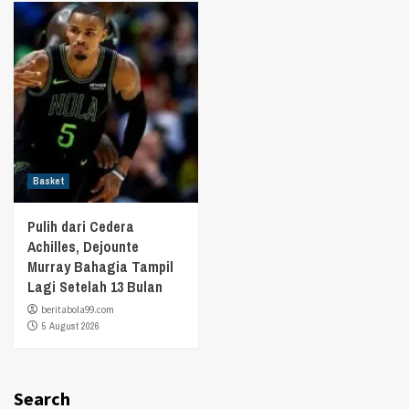
Basket
Pulih dari Cedera
Achilles, Dejounte
Murray Bahagia Tampil
Lagi Setelah 13 Bulan
beritabola99.com
5 August 2026
Search