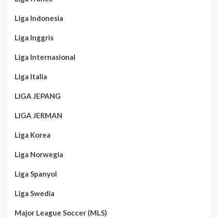
Liga Indonesia
Liga Inggris
Liga Internasional
Liga Italia
LIGA JEPANG
LIGA JERMAN
Liga Korea
Liga Norwegia
Liga Spanyol
Liga Swedia
Major League Soccer (MLS)