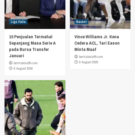
Liga Italia
Basket
10 Penjualan Termahal
Vince Williams Jr. Kena
Sepanjang Masa Serie A
Cedera ACL, Tari Eason
pada Bursa Transfer
Minta Maaf
Januari
beritabola99.com
6 August 2026
beritabola99.com
6 August 2026