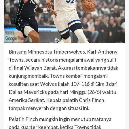
Bintang Minnesota Timberwolves, Karl-Anthony
Towns, secara historis mengalami awal yang sulit
di final Wilayah Barat. Akurasi tembakannya tidak
kunjung membaik. Towns kembali mengalami
kesulitan saat Wolves kalah 107-116 di Gim 3 dari
Dallas Mavericks pada hari Minggu (26/5) waktu
Amerika Serikat. Kepala pelatih Chris Finch
tampak menyerah dengan situasi ini.
Pelatih Finch mungkin ingin menutup matanya
pada kuarter keempat, ketika Towns tidak