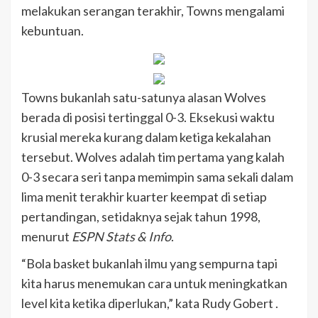
melakukan serangan terakhir, Towns mengalami
kebuntuan.
Towns bukanlah satu-satunya alasan Wolves
berada di posisi tertinggal 0-3. Eksekusi waktu
krusial mereka kurang dalam ketiga kekalahan
tersebut. Wolves adalah tim pertama yang kalah
0-3 secara seri tanpa memimpin sama sekali dalam
lima menit terakhir kuarter keempat di setiap
pertandingan, setidaknya sejak tahun 1998,
menurut
ESPN Stats & Info
.
“Bola basket bukanlah ilmu yang sempurna tapi
kita harus menemukan cara untuk meningkatkan
level kita ketika diperlukan,” kata Rudy Gobert .