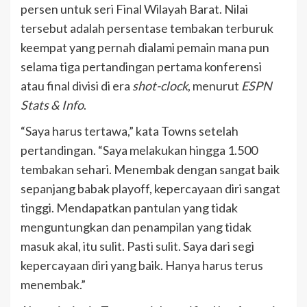
persen untuk seri Final Wilayah Barat. Nilai
tersebut adalah persentase tembakan terburuk
keempat yang pernah dialami pemain mana pun
selama tiga pertandingan pertama konferensi
atau final divisi di era
shot-clock
, menurut
ESPN
Stats & Info
.
“Saya harus tertawa,” kata Towns setelah
pertandingan. “Saya melakukan hingga 1.500
tembakan sehari. Menembak dengan sangat baik
sepanjang babak playoff, kepercayaan diri sangat
tinggi. Mendapatkan pantulan yang tidak
menguntungkan dan penampilan yang tidak
masuk akal, itu sulit. Pasti sulit. Saya dari segi
kepercayaan diri yang baik. Hanya harus terus
menembak.”