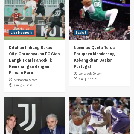
Liga Indonesia
Basket
Ditahan Imbang Bekasi
Neemias Queta Terus
City, Garudayaksa FC Siap
Berupaya Mendorong
Bangkit dari Panceklik
Kebangkitan Basket
Kemenangan dengan
Portugal
Pemain Baru
beritabola99.com
7 August 2026
beritabola99.com
7 August 2026