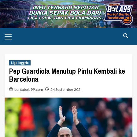
Skip
to
content
Primary
Menu
Liga Inggris
Pep Guardiola Menutup Pintu Kembali ke
Barcelona
beritabola99.com
24 September 2024