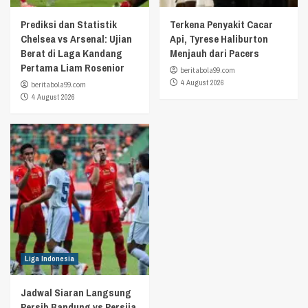
Prediksi dan Statistik
Terkena Penyakit Cacar
Chelsea vs Arsenal: Ujian
Api, Tyrese Haliburton
Berat di Laga Kandang
Menjauh dari Pacers
Pertama Liam Rosenior
beritabola99.com
4 August 2026
beritabola99.com
4 August 2026
Liga Indonesia
Jadwal Siaran Langsung
Persib Bandung vs Persija