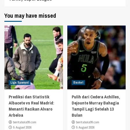
You may have missed
Liga Spanyol
Basket
Prediksi dan Statistik
Pulih dari Cedera Achilles,
Albacete vs Real Madrid:
Dejounte Murray Bahagia
Menanti Racikan Alvaro
Tampil Lagi Setelah 13
Arbeloa
Bulan
beritabola99.com
beritabola99.com
5 August 2026
5 August 2026