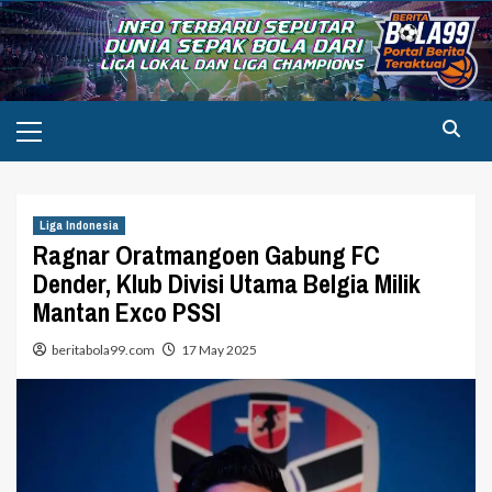
Skip
to
content
Primary
Menu
Liga Indonesia
Ragnar Oratmangoen Gabung FC
Dender, Klub Divisi Utama Belgia Milik
Mantan Exco PSSI
beritabola99.com
17 May 2025