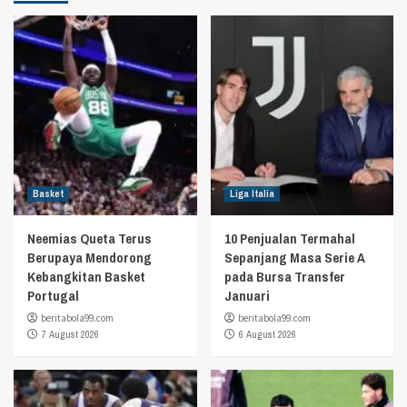
Basket
Liga Italia
Neemias Queta Terus
10 Penjualan Termahal
Berupaya Mendorong
Sepanjang Masa Serie A
Kebangkitan Basket
pada Bursa Transfer
Portugal
Januari
beritabola99.com
beritabola99.com
7 August 2026
6 August 2026