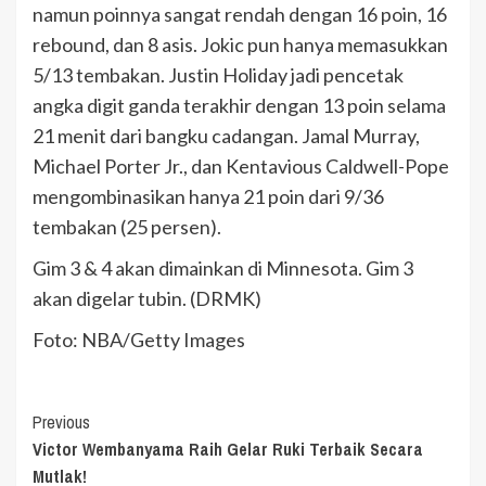
namun poinnya sangat rendah dengan 16 poin, 16
rebound, dan 8 asis. Jokic pun hanya memasukkan
5/13 tembakan. Justin Holiday jadi pencetak
angka digit ganda terakhir dengan 13 poin selama
21 menit dari bangku cadangan. Jamal Murray,
Michael Porter Jr., dan Kentavious Caldwell-Pope
mengombinasikan hanya 21 poin dari 9/36
tembakan (25 persen).
Gim 3 & 4 akan dimainkan di Minnesota. Gim 3
akan digelar tubin. (DRMK)
Foto: NBA/Getty Images
Continue
Previous
Victor Wembanyama Raih Gelar Ruki Terbaik Secara
Reading
Mutlak!