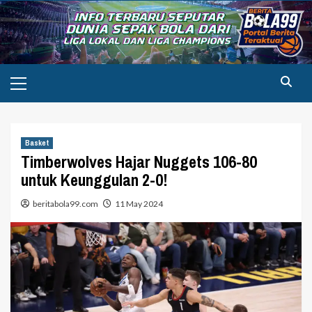
Skip
to
content
Primary
Menu
Basket
Timberwolves Hajar Nuggets 106-80
untuk Keunggulan 2-0!
beritabola99.com
11 May 2024