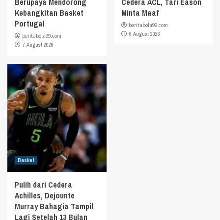
Berupaya Mendorong
Cedera ACL, Tari Eason
Kebangkitan Basket
Minta Maaf
Portugal
beritabola99.com
6 August 2026
beritabola99.com
7 August 2026
Basket
Pulih dari Cedera
Achilles, Dejounte
Murray Bahagia Tampil
Lagi Setelah 13 Bulan