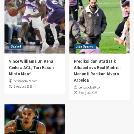
Basket
Liga Spanyol
Vince Williams Jr. Kena
Prediksi dan Statistik
Cedera ACL, Tari Eason
Albacete vs Real Madrid:
Minta Maaf
Menanti Racikan Alvaro
Arbeloa
beritabola99.com
6 August 2026
beritabola99.com
5 August 2026